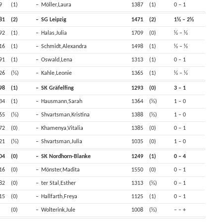
9
(1)
–
Möller,Laura
1387
(1)
0 – 1
81
(2)
–
SG Leipzig
1471
(2)
1½ – 2½
92
(1)
–
Halas,Julia
1709
(0)
½ – ½
16
(1)
–
Schmidt,Alexandra
1498
(1)
½ – ½
91
(1)
–
Oswald,Lena
1313
(1)
0 – 1
26
(½)
–
Kahle,Leonie
1365
(1)
½ – ½
98
(1)
–
SK Gräfelfing
1293
(0)
3 – 1
34
(1)
–
Hausmann,Sarah
1364
(½)
1 – 0
65
(½)
–
Shvartsman,Kristina
1388
(½)
1 – 0
72
(0)
–
Khamenya,Vitalia
1385
(0)
0 – 1
21
(½)
–
Shvartsman,Julia
1035
(0)
1 – 0
04
(0)
–
SK Nordhorn-Blanke
1249
(1)
0 – 4
16
(0)
–
Mönster,Madita
1550
(0)
0 – 1
82
(0)
–
ter Stal,Esther
1313
(½)
0 – 1
15
(0)
–
Hallfarth,Freya
1125
(1)
0 – 1
(0)
–
Wolterink,Jule
1008
(½)
– – +