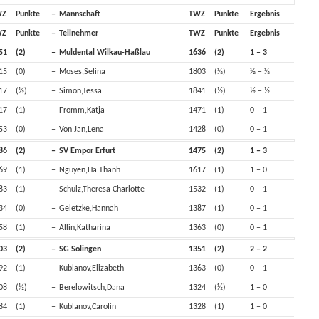
WZ
Punkte
–
Mannschaft
TWZ
Punkte
Ergebnis
WZ
Punkte
–
Teilnehmer
TWZ
Punkte
Ergebnis
51
(2)
–
Muldental Wilkau-Haßlau
1636
(2)
1 – 3
15
(0)
–
Moses,Selina
1803
(½)
½ – ½
17
(½)
–
Simon,Tessa
1841
(½)
½ – ½
17
(1)
–
Fromm,Katja
1471
(1)
0 – 1
53
(0)
–
Von Jan,Lena
1428
(0)
0 – 1
86
(2)
–
SV Empor Erfurt
1475
(2)
1 – 3
69
(1)
–
Nguyen,Ha Thanh
1617
(1)
1 – 0
83
(1)
–
Schulz,Theresa Charlotte
1532
(1)
0 – 1
34
(0)
–
Geletzke,Hannah
1387
(1)
0 – 1
58
(1)
–
Allin,Katharina
1363
(0)
0 – 1
03
(2)
–
SG Solingen
1351
(2)
2 – 2
92
(1)
–
Kublanov,Elizabeth
1363
(0)
0 – 1
08
(½)
–
Berelowitsch,Dana
1324
(½)
1 – 0
84
(1)
–
Kublanov,Carolin
1328
(1)
1 – 0