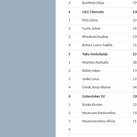
4
Buchholz,Maja
72
4
USG Chemnitz
13
1
Peil,Celine
15
2
Fuchs,Joline
14
3
Wienhold,Nadine
13
4
Belusa,Laura Sophie
11
5
TuRa Harksheide
15
1
Wächter,Nathalie
18
2
Köhler,Inken
17
3
Janke,Luisa
13
4
Giede,Anna-Blume
14
6
Gütersloher SV
12
1
Bünte,Kirsten
13
2
Neumann,Konstantina
11
3
Neumann,Anna-Alicia
11
4