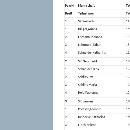
PaarN
Mannschaft
T
Brett
Teilnehmer
T
1
SF Sasbach
14
1
Riegel,Arinna
16
2
Ehmann,Johanna
15
3
Lohrmann,Tabea
15
4
Schneider,Katharina
11
2
SK Neumarkt
13
1
Schneider,Jana
18
2
Schilay,Eva
13
3
Schilay,Maria
12
4
Held,Fabienne
10
3
SK Langen
14
1
Poetsch,Leonore
16
2
Reinecke,Katharina
16
3
Flach,Helene
15