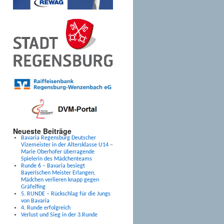
Neueste Beiträge
Bavaria Regensburg Deutscher
Vizemeister in der Altersklasse U14 –
Marie Oberhofer überragende
Spielerin des Mädchenteams
Runde 6 – Bavaria besiegt
Bayerischen Meister Erlangen,
Mädchen verlieren knapp gegen
Gräfelfing
5. RUNDE – Rückschlag für die Jungs
von Bavaria
4. Runde erfolgreich
Verlust und Sieg in der 3.Runde