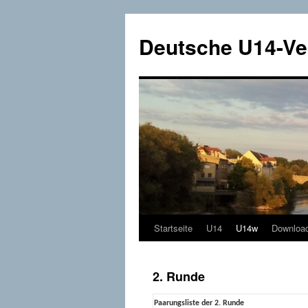
Deutsche U14-Ve
Startseite
U14
U14w
Download
Zum
Inhalt
2. Runde
springen
Paarungsliste der 2. Runde