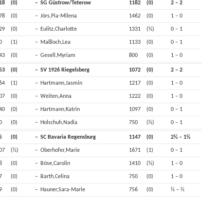
18
(0)
–
SG Güstrow/Teterow
1182
(0)
2 – 2
78
(0)
–
Jörs,Pia-Milena
1462
(0)
1 – 0
29
(0)
–
Eulitz,Charlotte
1331
(½)
0 – 1
0
(1)
–
Maßloch,Lea
1133
(0)
0 – 1
43
(0)
–
Gesell,Myriam
800
(0)
1 – 0
53
(0)
–
SV 1926 Riegelsberg
1072
(0)
2 – 2
64
(1)
–
Hartmann,Jasmin
1217
(0)
1 – 0
07
(0)
–
Weiten,Anna
1222
(0)
1 – 0
40
(0)
–
Hartmann,Katrin
1097
(0)
0 – 1
0
(0)
–
Holschuh,Nadia
750
(½)
0 – 1
5
(0)
–
SC Bavaria Regensburg
1147
(0)
2½ – 1½
07
(½)
–
Oberhofer,Marie
1671
(1)
0 – 1
8
(0)
–
Böse,Carolin
1410
(½)
1 – 0
7
(0)
–
Barth,Celina
750
(0)
1 – 0
9
(0)
–
Hauner,Sara-Marie
756
(0)
½ – ½