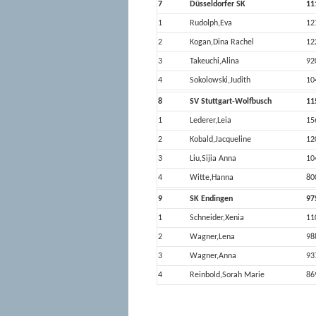
7
Düsseldorfer SK
11
1
Rudolph,Eva
12
2
Kogan,Dina Rachel
12
3
Takeuchi,Alina
92
4
Sokolowski,Judith
10
8
SV Stuttgart-Wolfbusch
11
1
Lederer,Leia
15
2
Kobald,Jacqueline
12
3
Liu,Sijia Anna
10
4
Witte,Hanna
80
9
SK Endingen
97
1
Schneider,Xenia
11
2
Wagner,Lena
98
3
Wagner,Anna
93
4
Reinbold,Sorah Marie
86