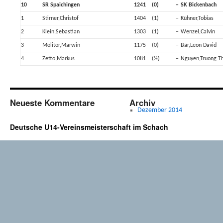
10
SR Spaichingen
1241
(0)
–
SK Bickenbach
1
Stirner,Christof
1404
(1)
–
Kühner,Tobias
2
Klein,Sebastian
1303
(1)
–
Wenzel,Calvin
3
Molitor,Marwin
1175
(0)
–
Bär,Leon David
4
Zetto,Markus
1081
(½)
–
Nguyen,Truong T
Neueste Kommentare
Archiv
Dezember 2014
Deutsche U14-Vereinsmeisterschaft im Schach