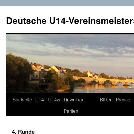
Deutsche U14-Vereinsmeister
Startseite
U14
U14w
Download
Bilder
Presse
Zum
Partien
Inhalt
springen
4. Runde