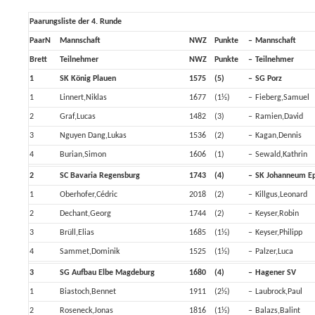
Paarungsliste der 4. Runde
PaarN
Mannschaft
NWZ
Punkte
–
Mannschaft
Brett
Teilnehmer
NWZ
Punkte
–
Teilnehmer
1
SK König Plauen
1575
(5)
–
SG Porz
1
Linnert,Niklas
1677
(1½)
–
Fieberg,Samuel
2
Graf,Lucas
1482
(3)
–
Ramien,David
3
Nguyen Dang,Lukas
1536
(2)
–
Kagan,Dennis
4
Burian,Simon
1606
(1)
–
Sewald,Kathrin
2
SC Bavaria Regensburg
1743
(4)
–
SK Johanneum E
1
Oberhofer,Cédric
2018
(2)
–
Killgus,Leonard
2
Dechant,Georg
1744
(2)
–
Keyser,Robin
3
Brüll,Elias
1685
(1½)
–
Keyser,Philipp
4
Sammet,Dominik
1525
(1½)
–
Palzer,Luca
3
SG Aufbau Elbe Magdeburg
1680
(4)
–
Hagener SV
1
Biastoch,Bennet
1911
(2½)
–
Laubrock,Paul
2
Roseneck,Jonas
1816
(1½)
–
Balazs,Balint