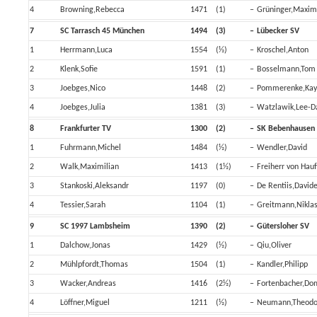
4
Browning,Rebecca
1471
(1)
–
Grüninger,Maxim
7
SC Tarrasch 45 München
1494
(3)
–
Lübecker SV
1
Herrmann,Luca
1554
(½)
–
Kroschel,Anton
2
Klenk,Sofie
1591
(1)
–
Bosselmann,Tom 
3
Joebges,Nico
1448
(2)
–
Pommerenke,Kay
4
Joebges,Julia
1381
(3)
–
Watzlawik,Lee-D
8
Frankfurter TV
1300
(2)
–
SK Bebenhausen
1
Fuhrmann,Michel
1484
(½)
–
Wendler,David
2
Walk,Maximilian
1413
(1½)
–
Freiherr von Hauff
3
Stankoski,Aleksandr
1197
(0)
–
De Rentiis,David
4
Tessier,Sarah
1104
(1)
–
Greitmann,Nikla
9
SC 1997 Lambsheim
1390
(2)
–
Gütersloher SV
1
Dalchow,Jonas
1429
(½)
–
Qiu,Oliver
2
Mühlpfordt,Thomas
1504
(1)
–
Kandler,Philipp
3
Wacker,Andreas
1416
(2½)
–
Fortenbacher,Do
4
Löffner,Miguel
1211
(½)
–
Neumann,Theodo