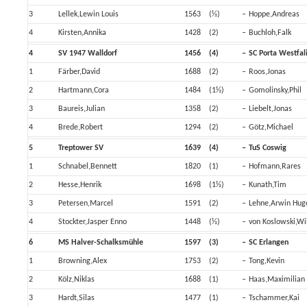
3
Lellek,Lewin Louis
1563
(½)
–
Hoppe,Andreas
4
Kirsten,Annika
1428
(2)
–
Buchloh,Falk
4
SV 1947 Walldorf
1456
(4)
–
SC Porta Westfal
1
Färber,David
1688
(2)
–
Roos,Jonas
2
Hartmann,Cora
1484
(1½)
–
Gomolinsky,Phil
3
Baureis,Julian
1358
(2)
–
Liebelt,Jonas
4
Brede,Robert
1294
(2)
–
Götz,Michael
5
Treptower SV
1639
(4)
–
TuS Coswig
1
Schnabel,Bennett
1820
(1)
–
Hofmann,Rares
2
Hesse,Henrik
1698
(1½)
–
Kunath,Tim
3
Petersen,Marcel
1591
(2)
–
Lehne,Arwin Hug
4
Stockter,Jasper Enno
1448
(½)
–
von Koslowski,W
6
MS Halver-Schalksmühle
1597
(3)
–
SC Erlangen
1
Browning,Alex
1753
(2)
–
Tong,Kevin
2
Kölz,Niklas
1688
(1)
–
Haas,Maximilian
3
Hardt,Silas
1477
(1)
–
Tschammer,Kai