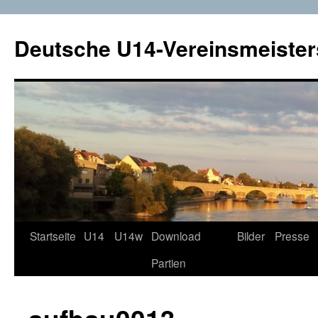
Deutsche U14-Vereinsmeister
Startseite
U14
U14w
Download
Bilder
Presse
Zum
Partien
Inhalt
springen