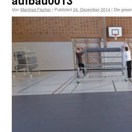
aufbau0013
Von
Manfred Fischer
|
Publiziert
24. Dezember 2014
|
Die gesam