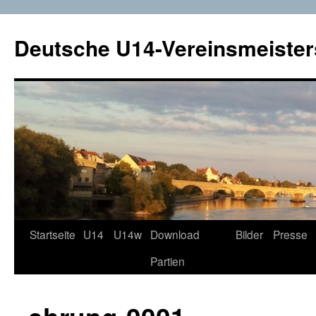
Deutsche U14-Vereinsmeister
Startseite
U14
U14w
Download
Bilder
Presse
Zum
Partien
Inhalt
springen