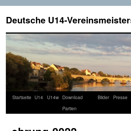
Deutsche U14-Vereinsmeister
Startseite
U14
U14w
Download
Bilder
Presse
Zum
Partien
Inhalt
springen