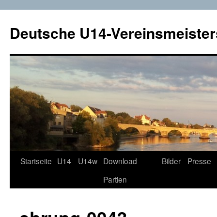
Deutsche U14-Vereinsmeister
Startseite
U14
U14w
Download
Bilder
Presse
Zum
Partien
Inhalt
springen