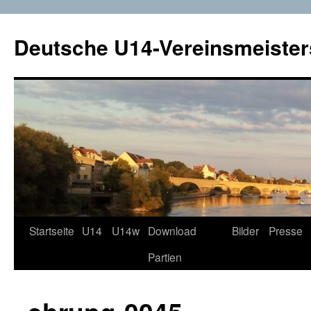
Deutsche U14-Vereinsmeister
Startseite
U14
U14w
Download
Bilder
Presse
Zum
Partien
Inhalt
springen