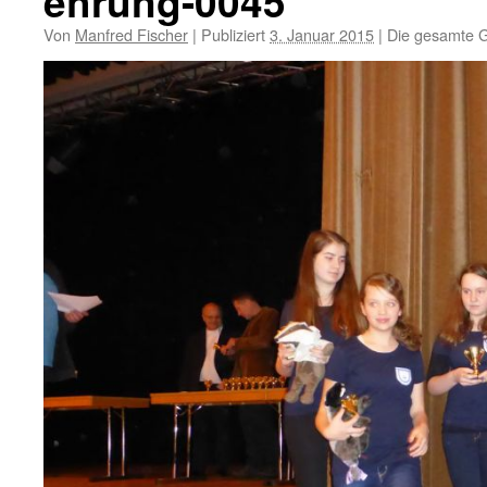
ehrung-0045
Von
Manfred Fischer
|
Publiziert
3. Januar 2015
|
Die gesamte G