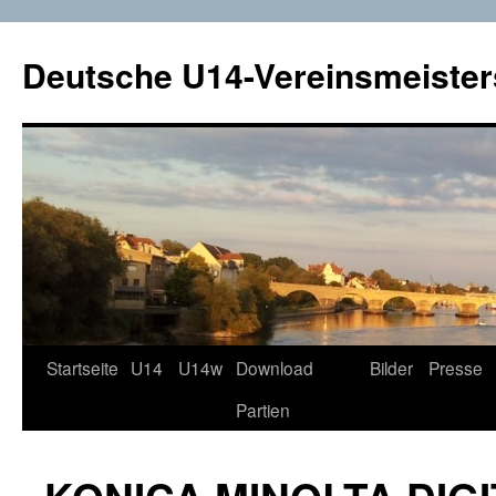
Deutsche U14-Vereinsmeister
Startseite
U14
U14w
Download
Bilder
Presse
Zum
Partien
Inhalt
springen