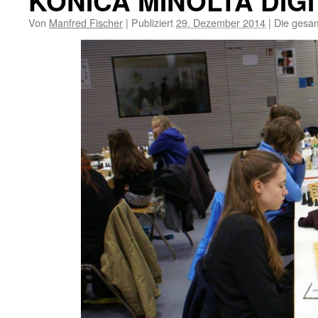
KONICA MINOLTA DIG
Von
Manfred Fischer
|
Publiziert
29. Dezember 2014
|
Die gesam