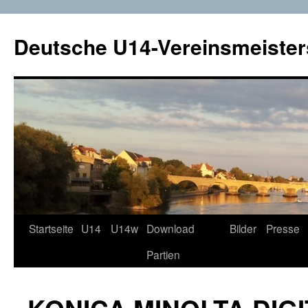
Deutsche U14-Vereinsmeister
Startseite
U14
U14w
Download
Bilder
Presse
Zum
Partien
Inhalt
springen