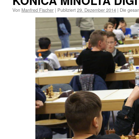
KONICA MINOLTA DIG
Von
Manfred Fischer
|
Publiziert
29. Dezember 2014
|
Die gesam