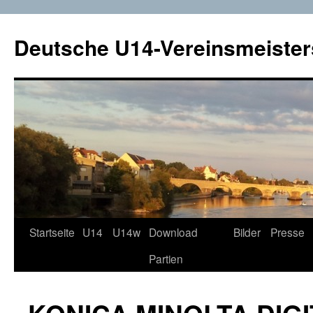
Deutsche U14-Vereinsmeister
Startseite
U14
U14w
Download
Bilder
Presse
Zum
Partien
Inhalt
springen