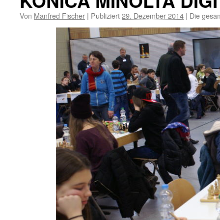
KONICA MINOLTA DIG
Von
Manfred Fischer
|
Publiziert
29. Dezember 2014
|
Die gesam