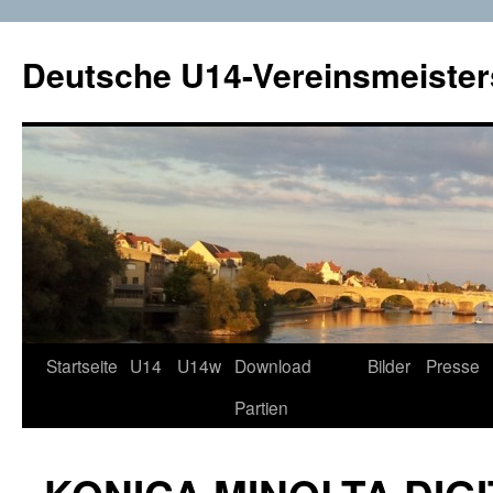
Deutsche U14-Vereinsmeister
Startseite
U14
U14w
Download
Bilder
Presse
Zum
Partien
Inhalt
springen