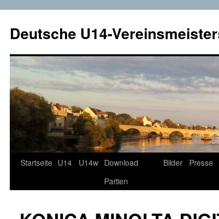
Deutsche U14-Vereinsmeister
Startseite
U14
U14w
Download
Bilder
Presse
Zum
Partien
Inhalt
springen