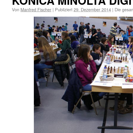
KONICA MINOLTA DIG
Von
Manfred Fischer
|
Publiziert
29. Dezember 2014
|
Die gesam