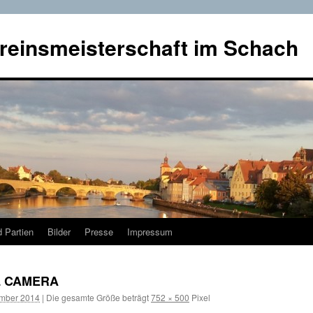
reinsmeisterschaft im Schach
 Partien
Bilder
Presse
Impressum
L CAMERA
mber 2014
|
Die gesamte Größe beträgt
752 × 500
Pixel