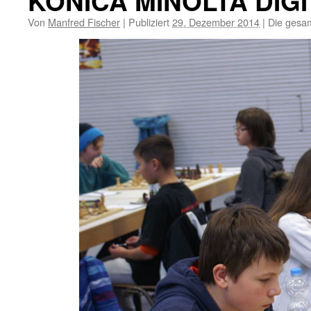
KONICA MINOLTA DIG
Von
Manfred Fischer
|
Publiziert
29. Dezember 2014
|
Die gesam