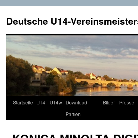
Deutsche U14-Vereinsmeister
Startseite
U14
U14w
Download
Bilder
Presse
Zum
Partien
Inhalt
springen