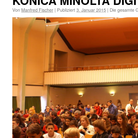
KONICA MINOLTA DIG
Von
Manfred Fischer
|
Publiziert
3. Januar 2015
|
Die gesamte G