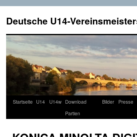
Deutsche U14-Vereinsmeister
Startseite
U14
U14w
Download
Bilder
Presse
Zum
Partien
Inhalt
springen