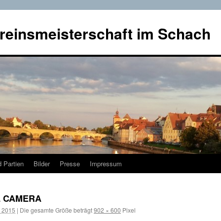
reinsmeisterschaft im Schach
 Partien
Bilder
Presse
Impressum
L CAMERA
r 2015
|
Die gesamte Größe beträgt
902 × 600
Pixel