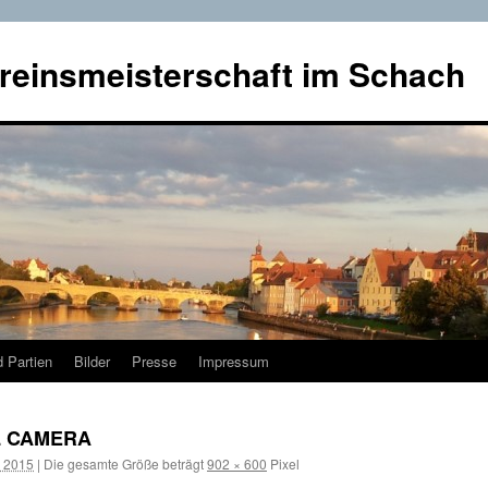
reinsmeisterschaft im Schach
 Partien
Bilder
Presse
Impressum
L CAMERA
r 2015
|
Die gesamte Größe beträgt
902 × 600
Pixel