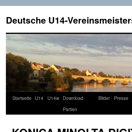
Deutsche U14-Vereinsmeister
Startseite
U14
U14w
Download
Bilder
Presse
Zum
Partien
Inhalt
springen