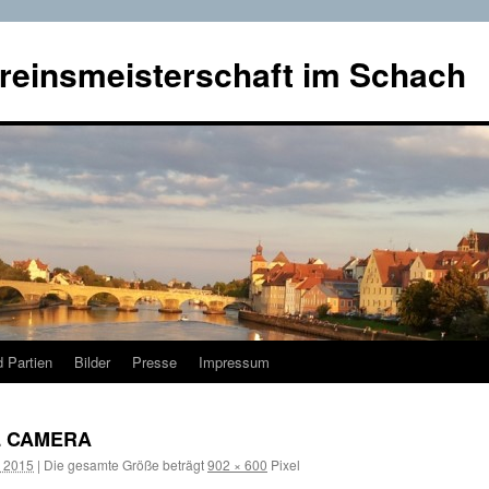
reinsmeisterschaft im Schach
 Partien
Bilder
Presse
Impressum
L CAMERA
r 2015
|
Die gesamte Größe beträgt
902 × 600
Pixel