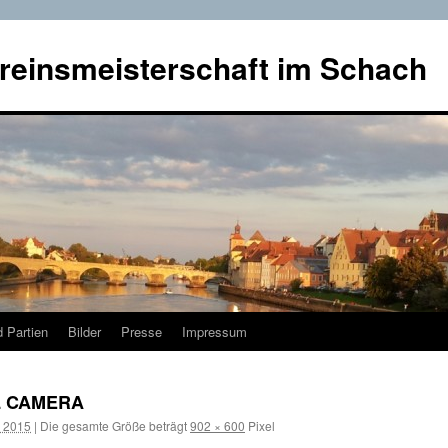
reinsmeisterschaft im Schach
 Partien
Bilder
Presse
Impressum
L CAMERA
r 2015
|
Die gesamte Größe beträgt
902 × 600
Pixel