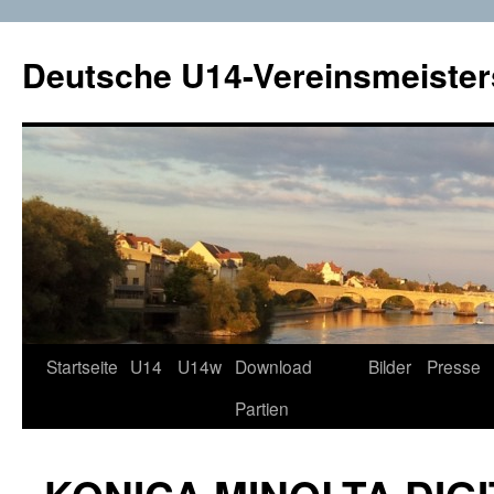
Deutsche U14-Vereinsmeister
Startseite
U14
U14w
Download
Bilder
Presse
Zum
Partien
Inhalt
springen