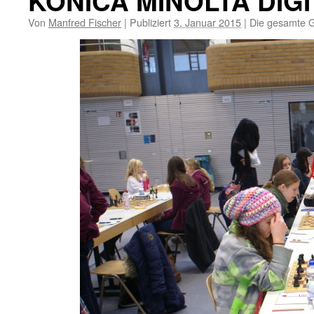
KONICA MINOLTA DIG
Von
Manfred Fischer
|
Publiziert
3. Januar 2015
|
Die gesamte G