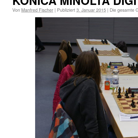
KONICA MINOLTA DIG
Von
Manfred Fischer
|
Publiziert
3. Januar 2015
|
Die gesamte G