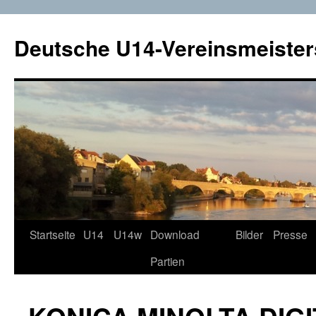
Deutsche U14-Vereinsmeister
Startseite
U14
U14w
Download
Bilder
Presse
Zum
Partien
Inhalt
springen