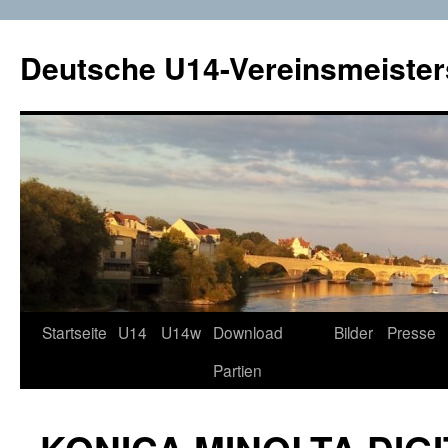
Deutsche U14-Vereinsmeister
Startseite
U14
U14w
Download
Bilder
Presse
Zum
Partien
Inhalt
springen