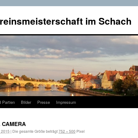
reinsmeisterschaft im Schach
 Partien
Bilder
Presse
Impressum
L CAMERA
r 2015
|
Die gesamte Größe beträgt
752 × 500
Pixel