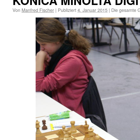
KONICA MINOLTA DIG
Von
Manfred Fischer
|
Publiziert
4. Januar 2015
|
Die gesamte G