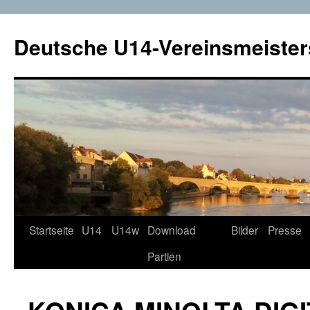
Deutsche U14-Vereinsmeister
Startseite
U14
U14w
Download
Bilder
Presse
Zum
Partien
Inhalt
springen