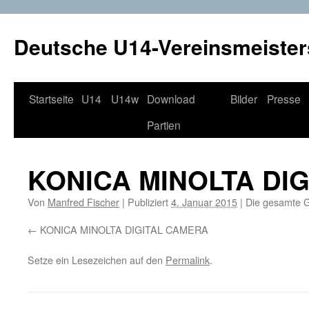
Deutsche U14-Vereinsmeister
Startseite
U14
U14w
Download
Bilder
Presse
Zum
Partien
Inhalt
springen
KONICA MINOLTA DI
Von
Manfred Fischer
|
Publiziert
4. Januar 2015
|
Die gesamte G
KONICA MINOLTA DIGITAL CAMERA
Setze ein Lesezeichen auf den
Permalink
.