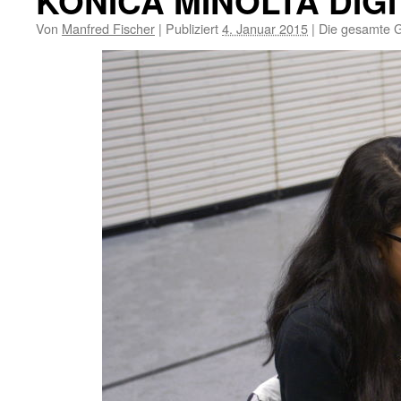
KONICA MINOLTA DIG
Von
Manfred Fischer
|
Publiziert
4. Januar 2015
|
Die gesamte G