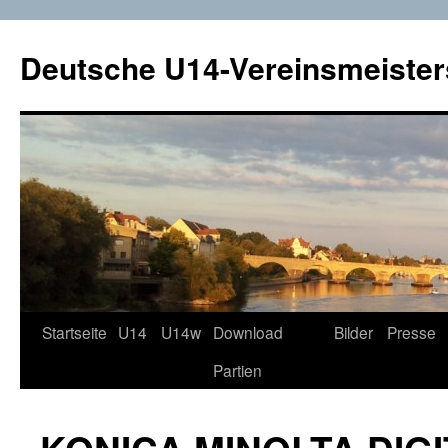
Deutsche U14-Vereinsmeister
Startseite
U14
U14w
Download
Bilder
Presse
Zum
Partien
Inhalt
springen