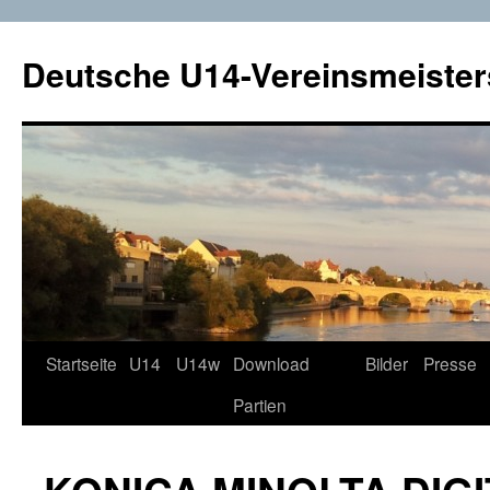
Deutsche U14-Vereinsmeister
Startseite
U14
U14w
Download
Bilder
Presse
Zum
Partien
Inhalt
springen