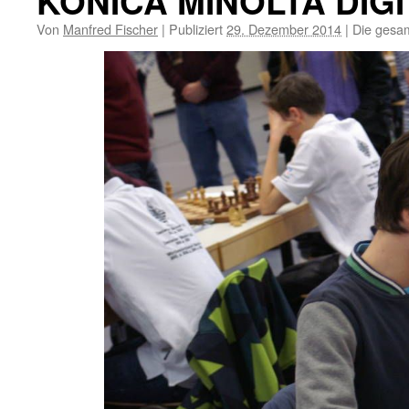
KONICA MINOLTA DIG
Von
Manfred Fischer
|
Publiziert
29. Dezember 2014
|
Die gesam