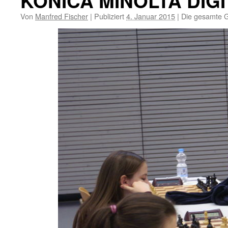
KONICA MINOLTA DIG
Von
Manfred Fischer
|
Publiziert
4. Januar 2015
|
Die gesamte G