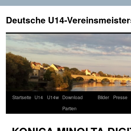
Deutsche U14-Vereinsmeister
Startseite
U14
U14w
Download
Bilder
Presse
Zum
Partien
Inhalt
springen