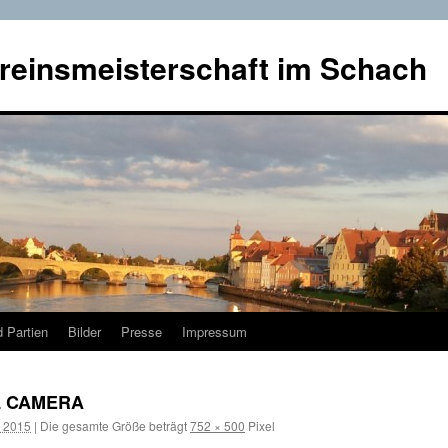
reinsmeisterschaft im Schach
 Partien
Bilder
Presse
Impressum
L CAMERA
r 2015
|
Die gesamte Größe beträgt
752 × 500
Pixel