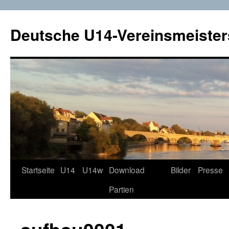
Deutsche U14-Vereinsmeister
Startseite
U14
U14w
Download
Bilder
Presse
Zum
Partien
Inhalt
springen