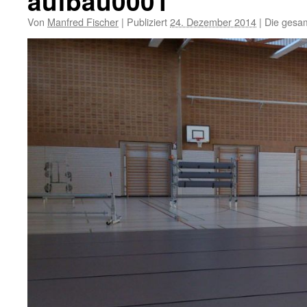
aufbau0001
Von
Manfred Fischer
|
Publiziert
24. Dezember 2014
|
Die gesam