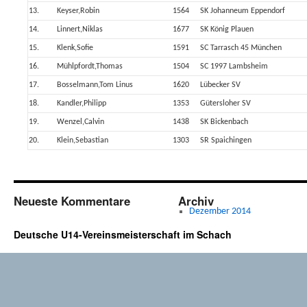
13.
Keyser,Robin
1564
SK Johanneum Eppendorf
14.
Linnert,Niklas
1677
SK König Plauen
15.
Klenk,Sofie
1591
SC Tarrasch 45 München
16.
Mühlpfordt,Thomas
1504
SC 1997 Lambsheim
17.
Bosselmann,Tom Linus
1620
Lübecker SV
18.
Kandler,Philipp
1353
Gütersloher SV
19.
Wenzel,Calvin
1438
SK Bickenbach
20.
Klein,Sebastian
1303
SR Spaichingen
Neueste Kommentare
Archiv
Dezember 2014
Deutsche U14-Vereinsmeisterschaft im Schach