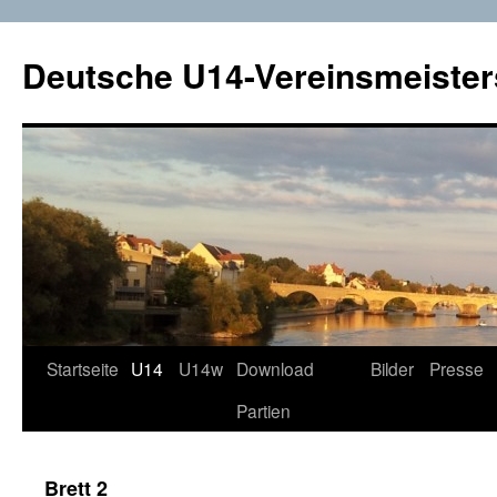
Deutsche U14-Vereinsmeister
Startseite
U14
U14w
Download
Bilder
Presse
Zum
Partien
Inhalt
springen
Brett 2