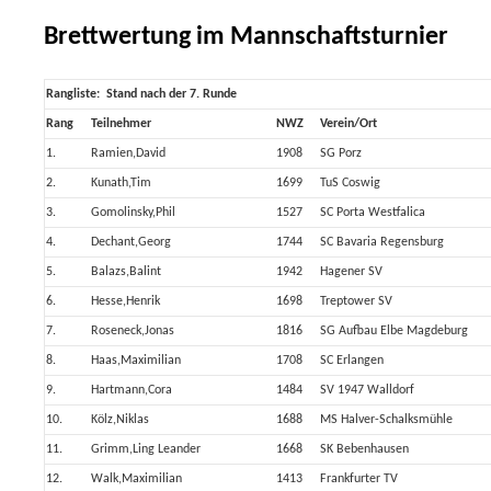
Brettwertung im Mannschaftsturnier
Rangliste: Stand nach der 7. Runde
Rang
Teilnehmer
NWZ
Verein/Ort
1.
Ramien,David
1908
SG Porz
2.
Kunath,Tim
1699
TuS Coswig
3.
Gomolinsky,Phil
1527
SC Porta Westfalica
4.
Dechant,Georg
1744
SC Bavaria Regensburg
5.
Balazs,Balint
1942
Hagener SV
6.
Hesse,Henrik
1698
Treptower SV
7.
Roseneck,Jonas
1816
SG Aufbau Elbe Magdeburg
8.
Haas,Maximilian
1708
SC Erlangen
9.
Hartmann,Cora
1484
SV 1947 Walldorf
10.
Kölz,Niklas
1688
MS Halver-Schalksmühle
11.
Grimm,Ling Leander
1668
SK Bebenhausen
12.
Walk,Maximilian
1413
Frankfurter TV