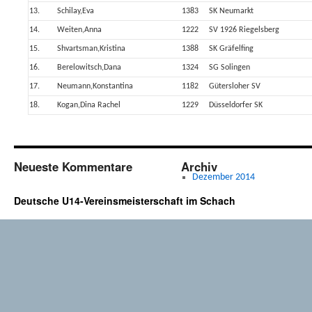
13.
Schilay,Eva
1383
SK Neumarkt
14.
Weiten,Anna
1222
SV 1926 Riegelsberg
15.
Shvartsman,Kristina
1388
SK Gräfelfing
16.
Berelowitsch,Dana
1324
SG Solingen
17.
Neumann,Konstantina
1182
Gütersloher SV
18.
Kogan,Dina Rachel
1229
Düsseldorfer SK
Neueste Kommentare
Archiv
Dezember 2014
Deutsche U14-Vereinsmeisterschaft im Schach