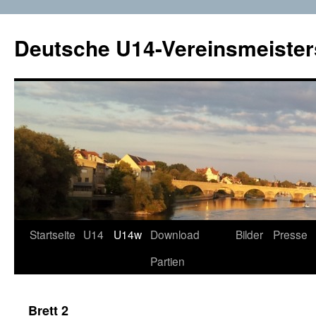
Deutsche U14-Vereinsmeister
Startseite
U14
U14w
Download
Bilder
Presse
Zum
Partien
Inhalt
springen
Brett 2