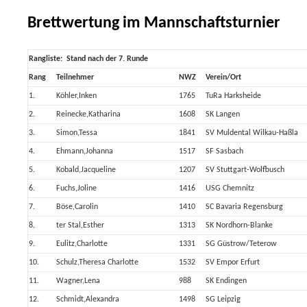
Brettwertung im Mannschaftsturnier
Rangliste: Stand nach der 7. Runde
Rang
Teilnehmer
NWZ
Verein/Ort
1.
Köhler,Inken
1765
TuRa Harksheide
2.
Reinecke,Katharina
1608
SK Langen
3.
Simon,Tessa
1841
SV Muldental Wilkau-Haßla
4.
Ehmann,Johanna
1517
SF Sasbach
5.
Kobald,Jacqueline
1207
SV Stuttgart-Wolfbusch
6.
Fuchs,Joline
1416
USG Chemnitz
7.
Böse,Carolin
1410
SC Bavaria Regensburg
8.
ter Stal,Esther
1313
SK Nordhorn-Blanke
9.
Eulitz,Charlotte
1331
SG Güstrow/Teterow
10.
Schulz,Theresa Charlotte
1532
SV Empor Erfurt
11.
Wagner,Lena
988
SK Endingen
12.
Schmidt,Alexandra
1498
SG Leipzig