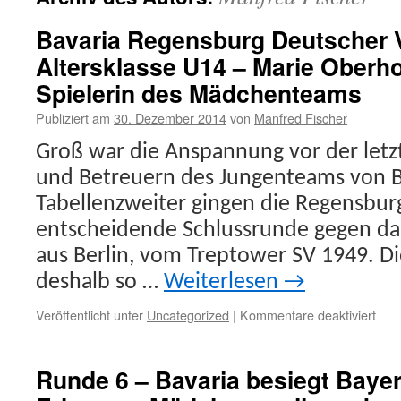
Bavaria Regensburg Deutscher V
Altersklasse U14 – Marie Oberh
Spielerin des Mädchenteams
Publiziert am
30. Dezember 2014
von
Manfred Fischer
Groß war die Anspannung vor der letz
und Betreuern des Jungenteams von Ba
Tabellenzweiter gingen die Regensburg
entscheidende Schlussrunde gegen da
aus Berlin, vom Treptower SV 1949. 
deshalb so …
Weiterlesen
→
für
Veröffentlicht unter
Uncategorized
|
Kommentare deaktiviert
Bava
Reg
Deut
Runde 6 – Bavaria besiegt Baye
Vize