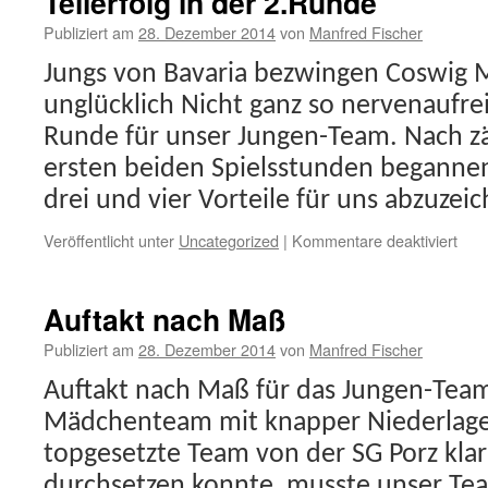
Teilerfolg in der 2.Runde
Publiziert am
28. Dezember 2014
von
Manfred Fischer
Jungs von Bavaria bezwingen Coswig 
unglücklich Nicht ganz so nervenaufrei
Runde für unser Jungen-Team. Nach z
ersten beiden Spielsstunden begannen
drei und vier Vorteile für uns abzuzei
für
Veröffentlicht unter
Uncategorized
|
Kommentare deaktiviert
Teile
in
der
Auftakt nach Maß
2.R
Publiziert am
28. Dezember 2014
von
Manfred Fischer
Auftakt nach Maß für das Jungen-Team
Mädchenteam mit knapper Niederlage
topgesetzte Team von der SG Porz klar 
durchsetzen konnte, musste unser Te