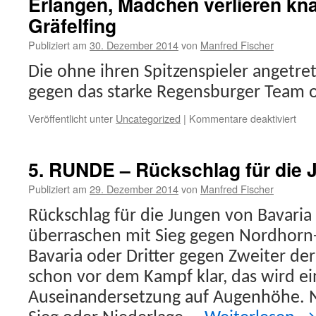
Erlangen, Mädchen verlieren kn
in
der
Gräfelfing
Alte
U14
Publiziert am
30. Dezember 2014
von
Manfred Fischer
–
Die ohne ihren Spitzenspieler angetr
Mari
Ober
gegen das starke Regensburger Team 
übe
Spie
für
Veröffentlicht unter
Uncategorized
|
Kommentare deaktiviert
des
Run
Mäd
6
–
5. RUNDE – Rückschlag für die 
Bava
besi
Publiziert am
29. Dezember 2014
von
Manfred Fischer
Baye
Rückschlag für die Jungen von Bavari
Meis
Erla
überraschen mit Sieg gegen Nordhorn
Mäd
Bavaria oder Dritter gegen Zweiter der 
verl
kna
schon vor dem Kampf klar, das wird ei
geg
Auseinandersetzung auf Augenhöhe.
Gräf