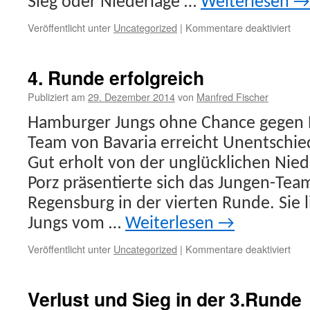
Sieg oder Niederlage …
Weiterlesen
→
für
Veröffentlicht unter
Uncategorized
|
Kommentare deaktiviert
5.
RU
–
4. Runde erfolgreich
Rüc
für
Publiziert am
29. Dezember 2014
von
Manfred Fischer
die
Hamburger Jungs ohne Chance gegen 
Jun
von
Team von Bavaria erreicht Unentschie
Bava
Gut erholt von der unglücklichen Nied
Porz präsentierte sich das Jungen-Tea
Regensburg in der vierten Runde. Sie
Jungs vom …
Weiterlesen
→
für
Veröffentlicht unter
Uncategorized
|
Kommentare deaktiviert
4.
Run
erfo
Verlust und Sieg in der 3.Runde