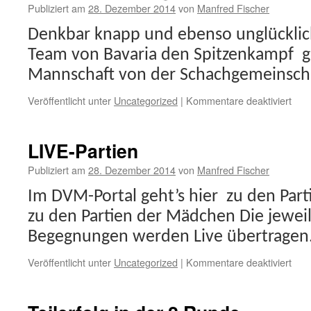
Publiziert am
28. Dezember 2014
von
Manfred Fischer
Denkbar knapp und ebenso unglücklich
Team von Bavaria den Spitzenkampf g
Mannschaft von der Schachgemeinschaf
für
Veröffentlicht unter
Uncategorized
|
Kommentare deaktiviert
Verl
und
Sieg
LIVE-Partien
in
der
Publiziert am
28. Dezember 2014
von
Manfred Fischer
3.R
Im DVM-Portal geht’s hier zu den Part
zu den Partien der Mädchen Die jeweil
Begegnungen werden Live übertragen
für
Veröffentlicht unter
Uncategorized
|
Kommentare deaktiviert
LIV
Part