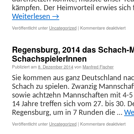
kämpfen. Der Heimvorteil erwies sich 
Weiterlesen
→
für
Veröffentlicht unter
Uncategorized
|
Kommentare deaktiviert
Auft
nac
Maß
Regensburg, 2014 das Schach-M
SchachspielerInnen
Publiziert am
8. Dezember 2014
von
Manfred Fischer
Sie kommen aus ganz Deutschland na
Schach zu spielen. Zwanzig Mannschaf
sowie achtzehn Mannschaften mit 4-5
14 Jahre treffen sich vom 27. bis 30. 
Regensburg, um in 7 Runden die …
We
für
Veröffentlicht unter
Uncategorized
|
Kommentare deaktiviert
Reg