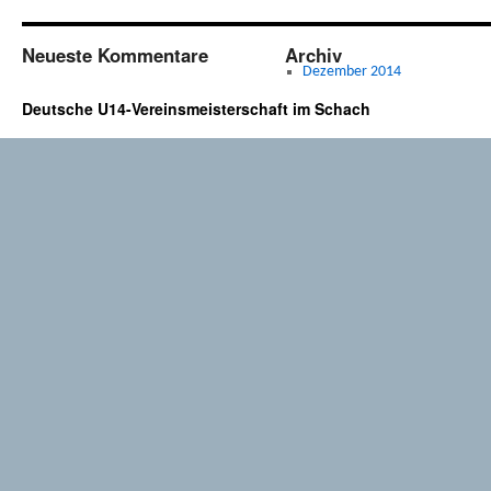
201
das
Sch
Neueste Kommentare
Archiv
Mek
Dezember 2014
für
Deutsche U14-Vereinsmeisterschaft im Schach
U14
Scha