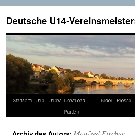
Deutsche U14-Vereinsmeister
Startseite
U14
U14w
Download
Bilder
Presse
Zum
Partien
Inhalt
springen
Manfred Fischer
Archiv des Autors: