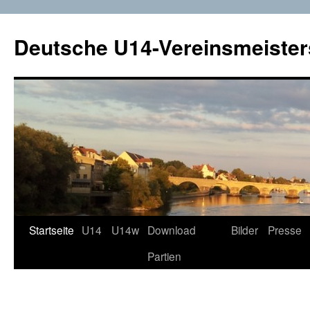
Deutsche U14-Vereinsmeister
Startseite
U14
U14w
Download
Bilder
Presse
Zum
Partien
Inhalt
springen