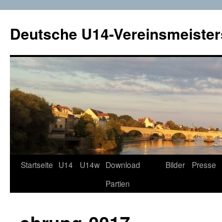
Deutsche U14-Vereinsmeister
Startseite
U14
U14w
Download
Bilder
Presse
Zum
Partien
Inhalt
springen