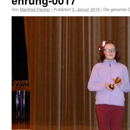
ehrung-0017
Von
Manfred Fischer
|
Publiziert
3. Januar 2015
|
Die gesamte G