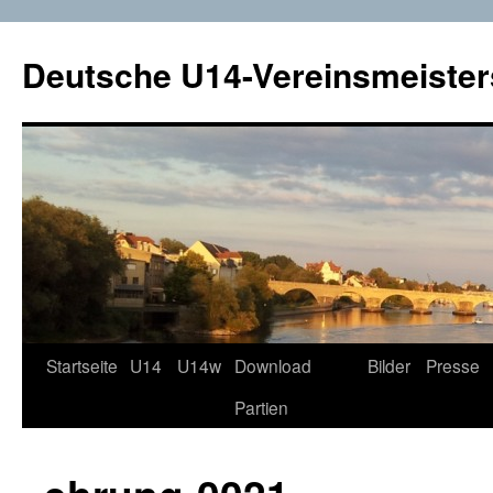
Deutsche U14-Vereinsmeister
Startseite
U14
U14w
Download
Bilder
Presse
Zum
Partien
Inhalt
springen