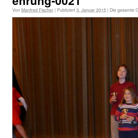
ehrung-0021
Von
Manfred Fischer
|
Publiziert
3. Januar 2015
|
Die gesamte G