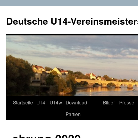
Deutsche U14-Vereinsmeister
Startseite
U14
U14w
Download
Bilder
Presse
Zum
Partien
Inhalt
springen