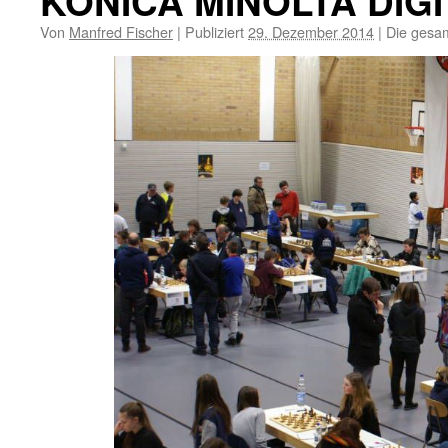
KONICA MINOLTA DIG
Von
Manfred Fischer
|
Publiziert
29. Dezember 2014
|
Die gesam