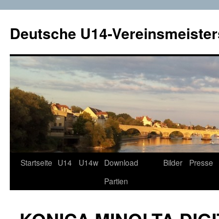
Deutsche U14-Vereinsmeister
Startseite
U14
U14w
Download
Bilder
Presse
Zum
Partien
Inhalt
springen