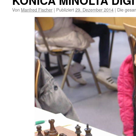
KONICA MINOLTA DIG
Von
Manfred Fischer
|
Publiziert
29. Dezember 2014
|
Die gesam