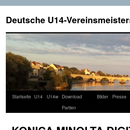
Deutsche U14-Vereinsmeister
Startseite
U14
U14w
Download
Bilder
Presse
Zum
Partien
Inhalt
springen