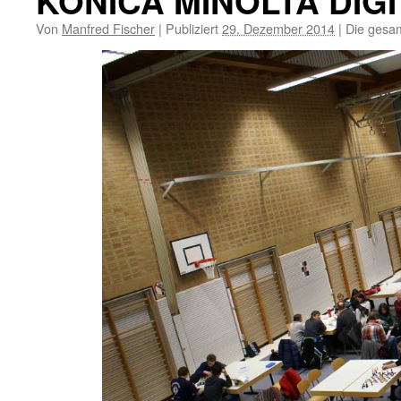
KONICA MINOLTA DIG
Von
Manfred Fischer
|
Publiziert
29. Dezember 2014
|
Die gesam