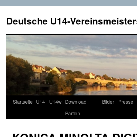
Deutsche U14-Vereinsmeister
Startseite
U14
U14w
Download
Bilder
Presse
Zum
Partien
Inhalt
springen