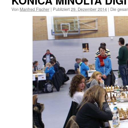
KONICA MINOLTA DIG
Von
Manfred Fischer
|
Publiziert
29. Dezember 2014
|
Die gesam