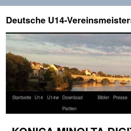
Deutsche U14-Vereinsmeister
Startseite
U14
U14w
Download
Bilder
Presse
Zum
Partien
Inhalt
springen