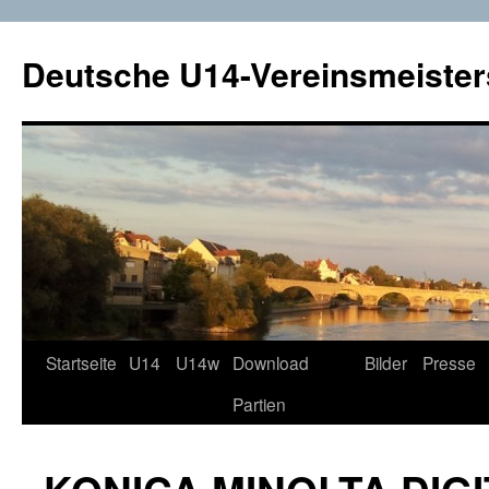
Deutsche U14-Vereinsmeister
Startseite
U14
U14w
Download
Bilder
Presse
Zum
Partien
Inhalt
springen