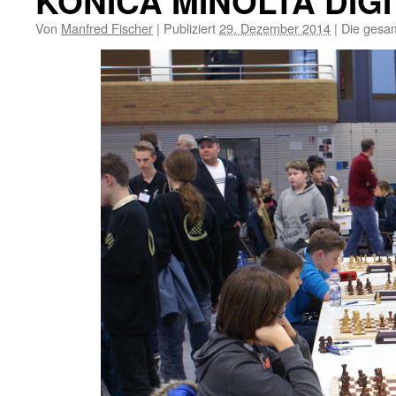
KONICA MINOLTA DIG
Von
Manfred Fischer
|
Publiziert
29. Dezember 2014
|
Die gesam