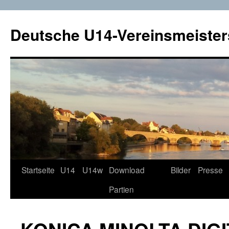
Deutsche U14-Vereinsmeister
Startseite
U14
U14w
Download
Bilder
Presse
Zum
Partien
Inhalt
springen