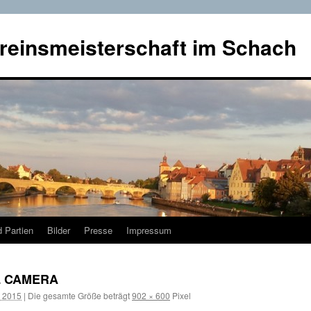
reinsmeisterschaft im Schach
 Partien
Bilder
Presse
Impressum
L CAMERA
r 2015
|
Die gesamte Größe beträgt
902 × 600
Pixel