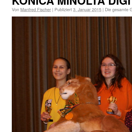
KONICA MINOLTA DIG
Von
Manfred Fischer
|
Publiziert
3. Januar 2015
|
Die gesamte G