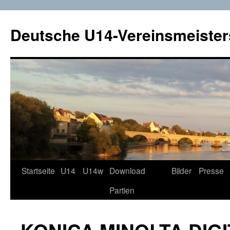
Deutsche U14-Vereinsmeister
Startseite
U14
U14w
Download
Bilder
Presse
Zum
Partien
Inhalt
springen