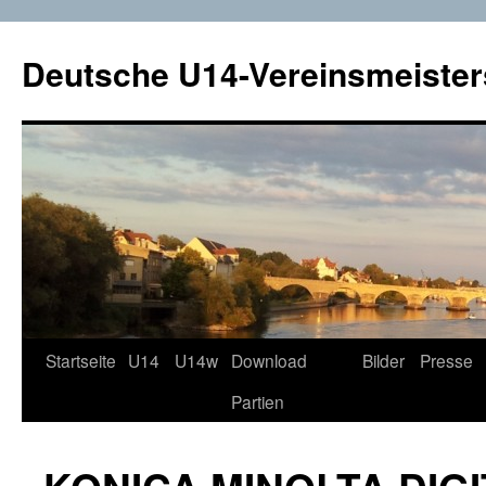
Deutsche U14-Vereinsmeister
Startseite
U14
U14w
Download
Bilder
Presse
Zum
Partien
Inhalt
springen