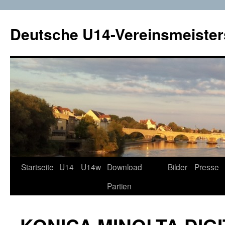
Deutsche U14-Vereinsmeister
Startseite
U14
U14w
Download
Bilder
Presse
Zum
Partien
Inhalt
springen