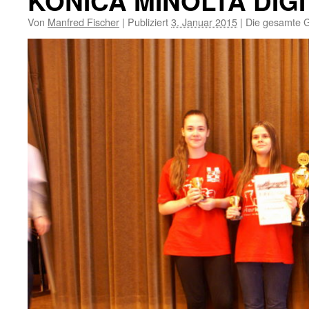
KONICA MINOLTA DIG
Von
Manfred Fischer
|
Publiziert
3. Januar 2015
|
Die gesamte G