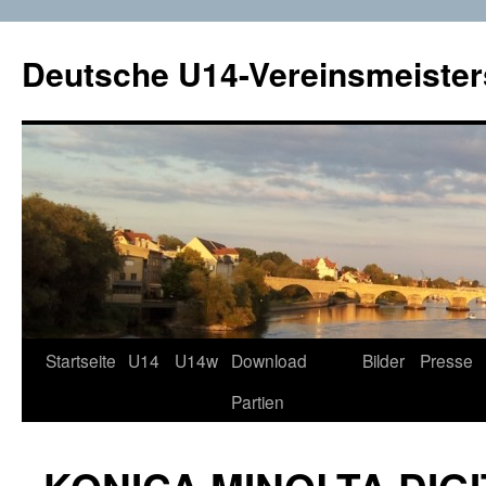
Deutsche U14-Vereinsmeister
Startseite
U14
U14w
Download
Bilder
Presse
Zum
Partien
Inhalt
springen