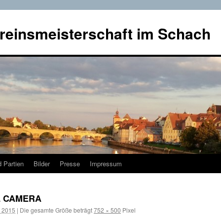
reinsmeisterschaft im Schach
 Partien
Bilder
Presse
Impressum
L CAMERA
r 2015
|
Die gesamte Größe beträgt
752 × 500
Pixel